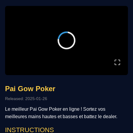
⛶
Pai Gow Poker
Released: 2025-01-26
Le meilleur Pai Gow Poker en ligne ! Sortez vos
meilleures mains hautes et basses et battez le dealer.
INSTRUCTIONS