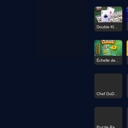
Double Klondike Solitaire Card
Échelle de mots
Chef DuDu de la Cuisine Chinoise
Puzzle Ragdoll Bob