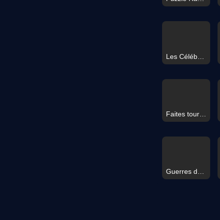
Les Célébrités Se Préparent Pour Noël
Faites tourner
Guerres de Chars