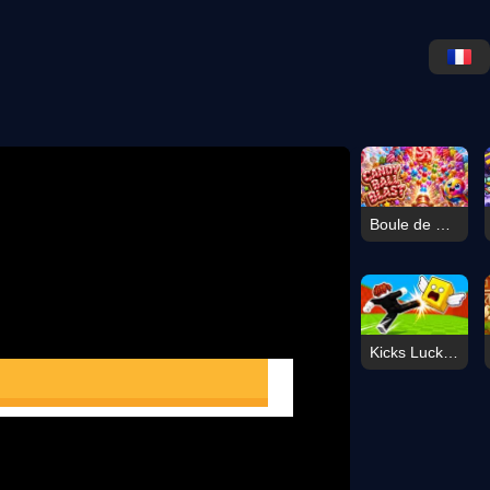
Boule de Bonbons Éclatante
Kicks Lucky Boxes en ligne