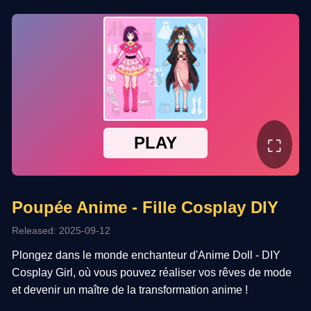
⛶
Poupée Anime - Fille Cosplay DIY
Released: 2025-09-12
Plongez dans le monde enchanteur d'Anime Doll - DIY
Cosplay Girl, où vous pouvez réaliser vos rêves de mode
et devenir un maître de la transformation anime !